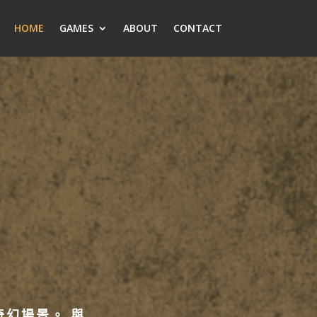
HOME
GAMES
ABOUT
CONTACT
幻場景。 與